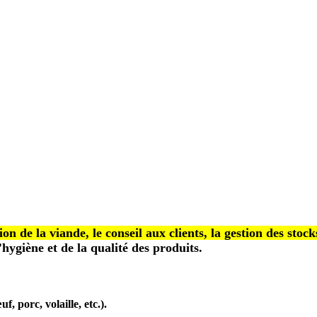
on de la viande, le conseil aux clients, la gestion des stocks
’hygiène et de la qualité des produits.
, porc, volaille, etc.).