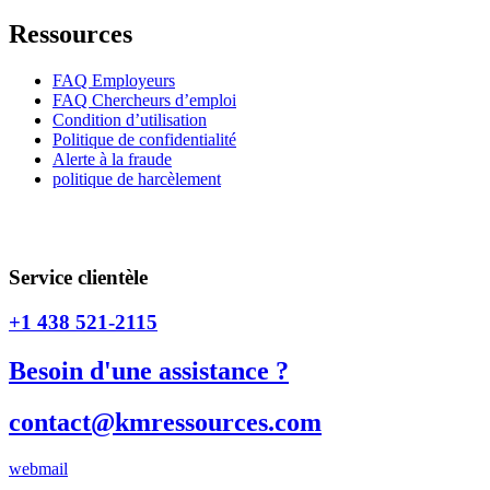
Ressources
FAQ Employeurs
FAQ Chercheurs d’emploi
Condition d’utilisation
Politique de confidentialité
Alerte à la fraude
politique de harcèlement
CNESST _ PERMIS / Permis numéro #AP-2202477 / Permis
numéro #AR-2202478
Service clientèle
+1 438 521-2115
Besoin d'une assistance ?
contact@kmressources.com
webmail